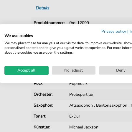
Details
Produktnummer:
fbd-12099
Privacy policy
|
I
Arrangement:
Orchester
We use cookies
We may place these for analysis of our visitor data, to improve our website, sho
Instrumente:
E-Bass
,
Gesang
,
Gitarre
,
Keyboa
personalised content and to give you a great website experience. For more infor
Trompete
about the cookies we use open the settings.
Genre:
Popmusik
,
Rock
Accept all
No, adjust
Deny
Popmusik:
R&B
Rock:
Popmusik
Orchester:
Probepartitur
Saxophon:
Altsaxophon
,
Baritonsaxophon
,
Tonart:
E-Dur
Künstler:
Michael Jackson