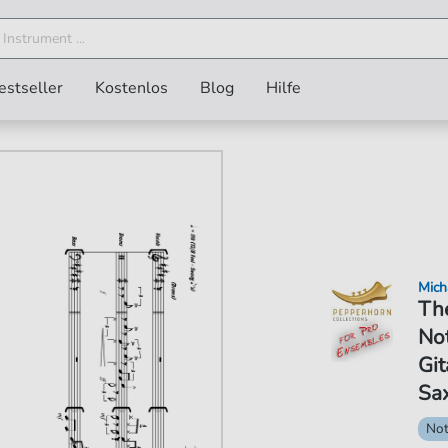
estseller
Kostenlos
Blog
Hilfe
Mich
Th
Not
Git
Sa
No