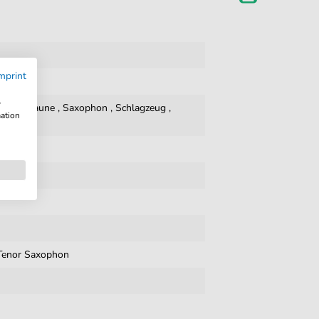
mprint
w
rd
,
Posaune
,
Saxophon
,
Schlagzeug
,
mation
Tenor Saxophon