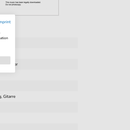
mprint
w
mation
re
,
Klavier
, Gitarre