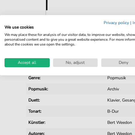
Privacy policy
|
I
We use cookies
Details
We may place these for analysis of our visitor data, to improve our website, sho
personalised content and to give you a great website experience. For more infor
Produktnummer:
fbd-21853
about the cookies we use open the settings.
Arrangement:
Duett
Accept all
No, adjust
Deny
Instrumente:
Gesang
,
Gitar
Genre:
Popmusik
Popmusik:
Archiv
Duett:
Klavier, Gesang
Tonart:
B-Dur
Künstler:
Bert Weedon
Autoren:
Bert Weedon