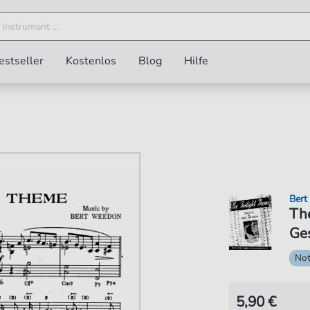
estseller
Kostenlos
Blog
Hilfe
Bert
The
Ges
No
5,90 €