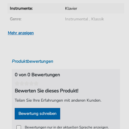
Instrumente:
Klavier
Genre:
Instrumental
,
Klassik
Klassik:
Klassik allgemein
Mehr anzeigen
Schwierigkeitsgrad:
Schwer
Tonart:
G-Moll
Produktbewertungen
Künstler:
Carl Davis
Autoren:
Carl Davis
0 von 0 Bewertungen
Seiten:
4
Bewerten Sie dieses Produkt!
Verlag:
Faber Music Limited
Teilen Sie Ihre Erfahrungen mit anderen Kunden.
Bewertung schreiben
Bewertungen nur in der aktuellen Sprache anzeigen.