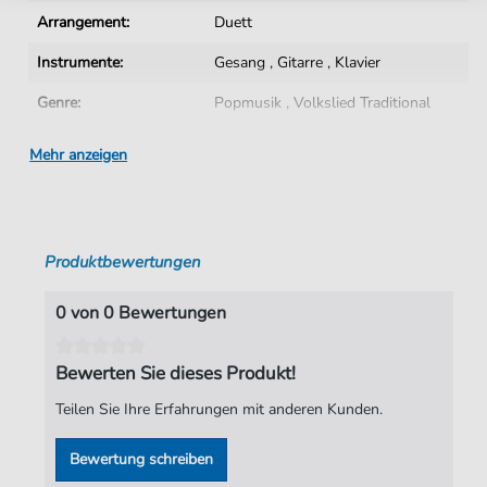
Arrangement:
Duett
Instrumente:
Gesang
,
Gitarre
,
Klavier
Genre:
Popmusik
,
Volkslied Traditional
Popmusik:
Archiv
Mehr anzeigen
Volkslied Traditional:
Irisch
Duett:
Klavier, Gesang, Gitarre
Produktbewertungen
Tonart:
F-Dur
Künstler:
Freddy Grant
0 von 0 Bewertungen
Autoren:
Percy Maddux
,
Freddy Grant
Bewerten Sie dieses Produkt!
Seiten:
3
Teilen Sie Ihre Erfahrungen mit anderen Kunden.
Verlag:
Faber Music Limited
Bewertung schreiben