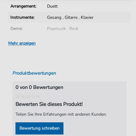
Arrangement:
Duett
Instrumente:
Gesang
,
Gitarre
,
Klavier
Genre:
Popmusik
,
Rock
Popmusik:
Archiv
Mehr anzeigen
Rock:
Popmusik
Duett:
Klavier, Gesang, Gitarre
Produktbewertungen
Tonart:
A-Dur
Künstler:
Level 42
0 von 0 Bewertungen
Autoren:
Mark King
,
Wally Badarou
,
Philip Gould
,
Michael Lindup
Bewerten Sie dieses Produkt!
Seiten:
5
Teilen Sie Ihre Erfahrungen mit anderen Kunden.
Verlag:
Faber Music Limited
Bewertung schreiben