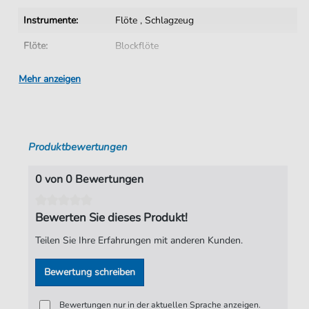
Instrumente:
Flöte
,
Schlagzeug
Flöte:
Blockflöte
Schlagzeug:
Trommel
Mehr anzeigen
Künstler:
Michael Praetorius
Autoren:
Michael Praetorius
,
Pam Wedgwood
Produktbewertungen
Seiten:
1
Arrangeure:
Pam Wedgwood
0 von 0 Bewertungen
Verlag:
Faber Music Limited
Bewerten Sie dieses Produkt!
Teilen Sie Ihre Erfahrungen mit anderen Kunden.
Bewertung schreiben
Bewertungen nur in der aktuellen Sprache anzeigen.