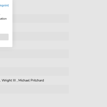
mprint
w
mation
. Wright III
,
Michael Pritchard