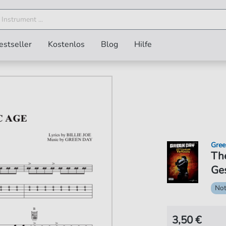
estseller
Kostenlos
Blog
Hilfe
Gree
The
Ges
No
3,50 €