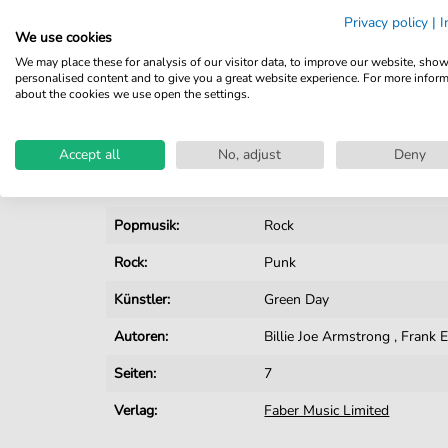
Privacy policy
|
I
Details
We use cookies
We may place these for analysis of our visitor data, to improve our website, sho
Produktnummer:
fbd-4765
personalised content and to give you a great website experience. For more infor
about the cookies we use open the settings.
Arrangement:
Solo
Instrumente:
Gesang
,
Gitarre
Accept all
No, adjust
Deny
Genre:
Popmusik
,
Rock
Popmusik:
Rock
Rock:
Punk
Künstler:
Green Day
Autoren:
Billie Joe Armstrong
,
Frank E
Seiten:
7
Verlag:
Faber Music Limited