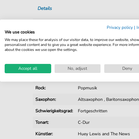
Details
Produktnummer:
fbd-13306
Privacy policy
|
I
We use cookies
Arrangement:
Big Band
We may place these for analysis of our visitor data, to improve our website, sho
personalised content and to give you a great website experience. For more infor
Instrumente:
E-Bass
,
Gesang
,
Gitarre
,
Keyb
about the cookies we use open the settings.
Trompete
Genre:
Popmusik
,
Rock
Accept all
No, adjust
Deny
Popmusik:
Rock
Rock:
Popmusik
Saxophon:
Altsaxophon
,
Baritonsaxopho
Schwierigkeitsgrad:
Fortgeschritten
Tonart:
C-Dur
Künstler:
Huey Lewis and The News