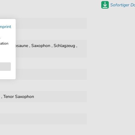
Sofortiger 
mprint
w
mation
oard
,
Posaune
,
Saxophon
,
Schlagzeug
,
n
,
Tenor Saxophon