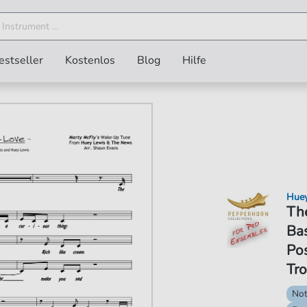
estseller
Kostenlos
Blog
Hilfe
Huey
The
Bas
Po
Tr
No