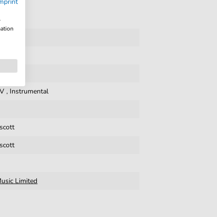
mprint
w
mation
630
TV
,
Instrumental
scott
scott
usic Limited