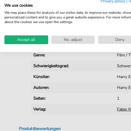
Privacy policy
|
I
We use cookies
Details
We may place these for analysis of our visitor data, to improve our website, sho
personalised content and to give you a great website experience. For more infor
about the cookies we use open the settings.
Produktnummer:
fbd-40
Arrangement:
Solo
Accept all
No, adjust
Deny
Instrumente:
Klavier
Genre:
Film / 
Schwierigkeitsgrad:
Schwer
Künstler:
Harry E
Autoren:
Harry E
Seiten:
1
Verlag:
Faber M
Produktbewertungen