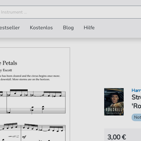
estseller
Kostenlos
Blog
Hilfe
Harr
Str
'Ro
No
3,00 €