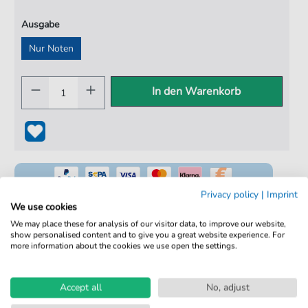
Ausgabe
Nur Noten
In den Warenkorb
Privacy policy
|
Imprint
We use cookies
We may place these for analysis of our visitor data, to improve our website,
show personalised content and to give you a great website experience. For
100% Legal & Lizenziert
more information about the cookies we use open the settings.
Von Musikern geprüft
Kein Abo. Fairer Einzelkauf.
Accept all
No, adjust