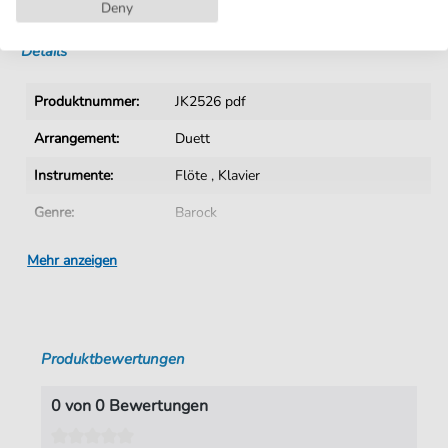
Sofortiger Download nach Kauf
Deny
Details
Produktnummer:
JK2526 pdf
Arrangement:
Duett
Instrumente:
Flöte
,
Klavier
Genre:
Barock
Ära:
1600 1750
Mehr anzeigen
Duett:
Klavier & Flöte
Flöte:
Blockflöte
Produktbewertungen
Tonart:
F-Dur
Autoren:
Marcello
,
Benedetto (1686-1739)
0 von 0 Bewertungen
Seiten:
11