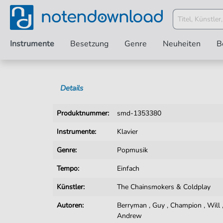
Instrumente
Besetzung
Genre
Neuheiten
B
Details
Produktnummer:
smd-1353380
Instrumente:
Klavier
Genre:
Popmusik
Tempo:
Einfach
Künstler:
The Chainsmokers & Coldplay
Autoren:
Berryman
,
Guy
,
Champion
,
Will
Andrew