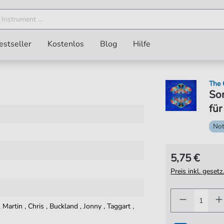
estseller
Kostenlos
Blog
Hilfe
The 
Som
für
No
5,75 €
Preis inkl. gese
,
Martin
,
Chris
,
Buckland
,
Jonny
,
Taggart
,