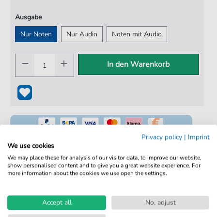
Ausgabe
Nur Noten
Nur Audio
Noten mit Audio
In den Warenkorb
Privacy policy
|
Imprint
We use cookies
We may place these for analysis of our visitor data, to improve our website,
show personalised content and to give you a great website experience. For
100% Legal & Lizenziert
more information about the cookies we use open the settings.
Von Musikern geprüft
Kein Abo. Fairer Einzelkauf.
Accept all
No, adjust