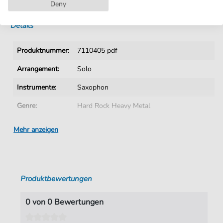
Sofortiger Download nach Kauf
Deny
Details
Produktnummer:
7110405 pdf
Arrangement:
Solo
Instrumente:
Saxophon
Genre:
Hard Rock Heavy Metal
Saxophon:
Tenorsaxophon
Mehr anzeigen
Sprache:
Englisch
Tempo:
120
Produktbewertungen
Tonart:
A-Moll
Künstler:
Deep Purple
0 von 0 Bewertungen
Autoren:
Blackmore
,
Richard
,
Gillan
,
Ian
,
Glover
,