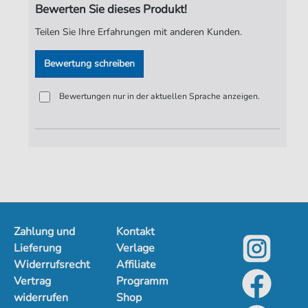
Roger D.
,
Lord
,
Jon
,
Paice
,
Ian A.
Bewerten Sie dieses Produkt!
Seiten:
4
Teilen Sie Ihre Erfahrungen mit anderen Kunden.
Spieldauer:
05:39
Bewertung schreiben
Verlag:
ND-Verlag
Bewertungen nur in der aktuellen Sprache anzeigen.
Zahlung und
Kontakt
Lieferung
Verlage
Widerrufsrecht
Affiliate
Vertrag
Programm
widerrufen
Shop