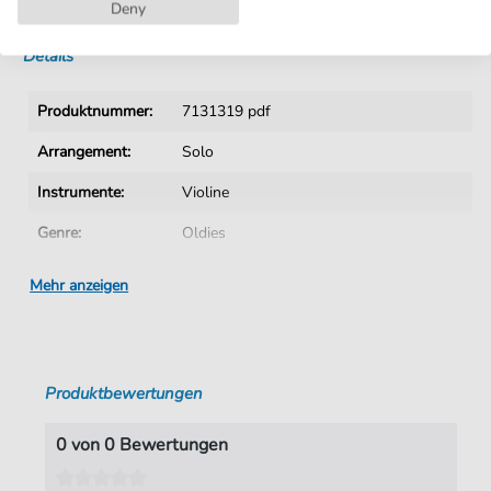
Sofortiger Download nach Kauf
Deny
Details
Produktnummer:
7131319 pdf
Arrangement:
Solo
Instrumente:
Violine
Genre:
Oldies
Sprache:
Deutsch
Mehr anzeigen
Tempo:
104
Tonart:
A-Dur
Produktbewertungen
Künstler:
Quinn
,
Freddy
Autoren:
Scharfenberger
,
Werner
,
Busch
,
Fini
0 von 0 Bewertungen
Seiten:
3