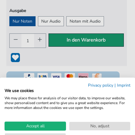
Ausgabe
Nur Noten
Nur Audio
Noten mit Audio
In den Warenkorb
Privacy policy
|
Imprint
We use cookies
We may place these for analysis of our visitor data, to improve our website,
show personalised content and to give you a great website experience. For
100% Legal & Lizenziert
more information about the cookies we use open the settings.
Von Musikern geprüft
Kein Abo. Fairer Einzelkauf.
Accept all
No, adjust