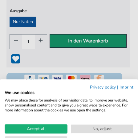
Ausgabe
Nur Noten
In den Warenkorb
Privacy policy
|
Imprint
We use cookies
We may place these for analysis of our visitor data, to improve our website,
show personalised content and to give you a great website experience. For
100% Legal & Lizenziert
more information about the cookies we use open the settings.
Von Musikern geprüft
Kein Abo. Fairer Einzelkauf.
Accept all
No, adjust