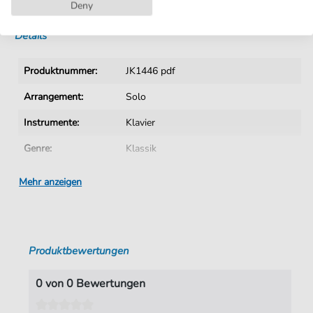
Sofortiger Download nach Kauf
Deny
Details
Produktnummer:
JK1446 pdf
Arrangement:
Solo
Instrumente:
Klavier
Genre:
Klassik
Ära:
1730 1830
Mehr anzeigen
Klavier:
Klavier Solo
Tonart:
A-Moll
Produktbewertungen
Autoren:
Phly
,
Jacques Du
,
(1715-1789)
Seiten:
2
0 von 0 Bewertungen
Spieldauer:
: