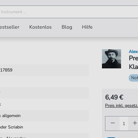
estseller
Kostenlos
Blog
Hilfe
Alex
Pre
Kla
17859
No
r
6,49 €
k
Preis inkl. gese
k allgemein
der Scriabin