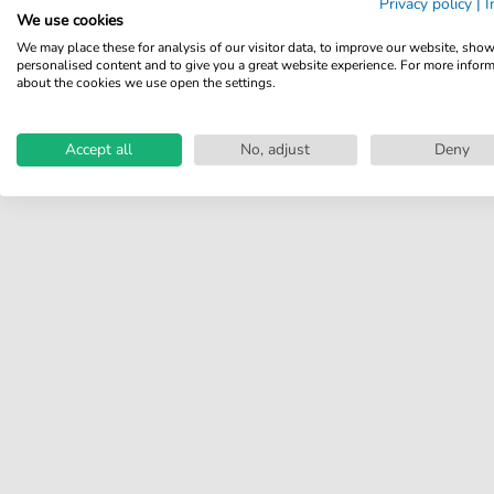
Privacy policy
|
I
We use cookies
Teilen Sie Ihre Erfahrungen mit
We may place these for analysis of our visitor data, to improve our website, sho
anderen Kunden.
personalised content and to give you a great website experience. For more infor
about the cookies we use open the settings.
Bewertung schreiben
Accept all
No, adjust
Deny