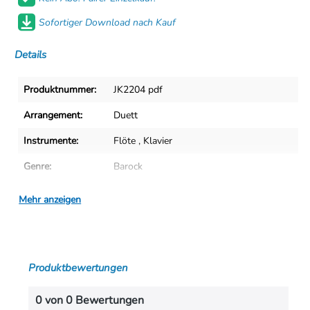
Sofortiger Download nach Kauf
Details
Produktnummer:
JK2204 pdf
Arrangement:
Duett
Instrumente:
Flöte
,
Klavier
Genre:
Barock
Ära:
1600 1750
Mehr anzeigen
Duett:
Klavier & Flöte
Flöte:
Querflöte
Produktbewertungen
Tonart:
E-Moll
Autoren:
Telemann
,
Georg Philipp (1681-1767)
0 von 0 Bewertungen