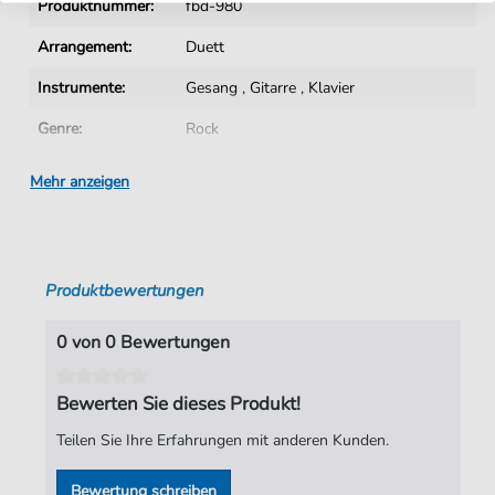
Produktnummer:
fbd-980
Arrangement:
Duett
Instrumente:
Gesang
,
Gitarre
,
Klavier
Genre:
Rock
Rock:
Ska
Mehr anzeigen
Duett:
Klavier, Gesang, Gitarre
Tonart:
C-Dur
Produktbewertungen
Künstler:
Madness
Autoren:
Christopher Foreman
,
Cathal Smyth
0 von 0 Bewertungen
Seiten:
7
Bewerten Sie dieses Produkt!
Verlag:
Faber Music Limited
Teilen Sie Ihre Erfahrungen mit anderen Kunden.
Bewertung schreiben