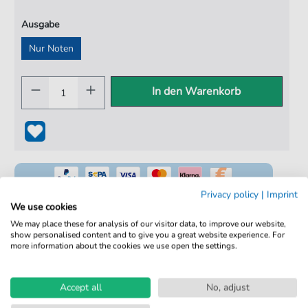
Ausgabe
Nur Noten
In den Warenkorb
Privacy policy
|
Imprint
We use cookies
We may place these for analysis of our visitor data, to improve our website,
show personalised content and to give you a great website experience. For
100% Legal & Lizenziert
more information about the cookies we use open the settings.
Von Musikern geprüft
Kein Abo. Fairer Einzelkauf.
Accept all
No, adjust