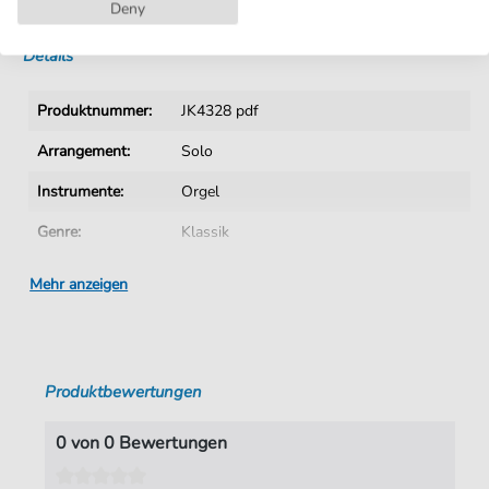
Sofortiger Download nach Kauf
Deny
Details
Produktnummer:
JK4328 pdf
Arrangement:
Solo
Instrumente:
Orgel
Genre:
Klassik
Ära:
1730 1830
Mehr anzeigen
Taktart:
4-4
Tonart:
C-Dur
Produktbewertungen
Autoren:
Rinck
,
Joh. Chr. Heinrich (1770-1846)
Seiten:
3
0 von 0 Bewertungen
Spieldauer:
02:04