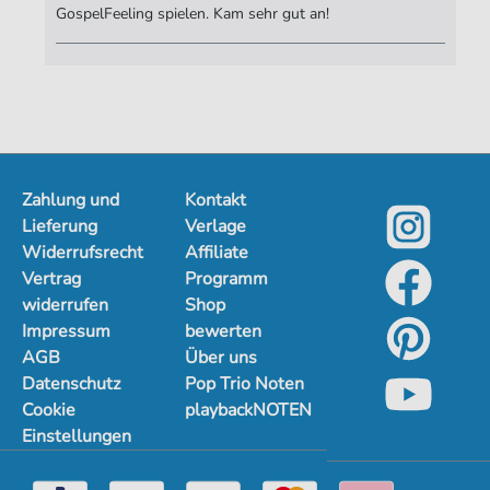
eine Botschaft der Einheit und des Optimismus
GospelFeeling spielen. Kam sehr gut an!
verbreitet.
weitere Notenausgaben von "Oh happy day" >>>
Zahlung und
Kontakt
Lieferung
Verlage
Widerrufsrecht
Affiliate
Vertrag
Programm
widerrufen
Shop
Impressum
bewerten
AGB
Über uns
Datenschutz
Pop Trio Noten
Cookie
playbackNOTEN
Einstellungen