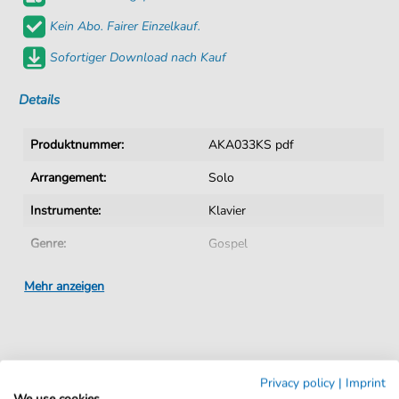
Kein Abo. Fairer Einzelkauf.
Sofortiger Download nach Kauf
Details
Produktnummer:
AKA033KS pdf
Arrangement:
Solo
Instrumente:
Klavier
Genre:
Gospel
Klavier:
Klavier Solo
Mehr anzeigen
Tempo:
120
Tonart:
G-Dur
Produktbeschreibung
Künstler:
Hawkins
,
Edwin
Privacy policy
|
Imprint