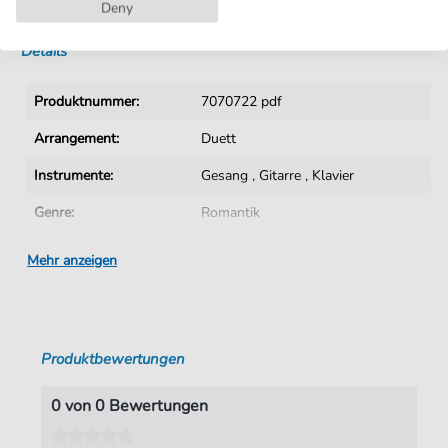
Sofortiger Download nach Kauf
Deny
Details
Produktnummer:
7070722 pdf
Arrangement:
Duett
Instrumente:
Gesang
,
Gitarre
,
Klavier
Genre:
Romantik
Duett:
Klavier, Gesang & Gitarre
Mehr anzeigen
Sprache:
Italienisch
Tempo:
130
Produktbewertungen
Tonart:
As-Dur
Künstler:
Pavarotti
,
Luciano
0 von 0 Bewertungen
Autoren:
Di Capua
,
Eduardo