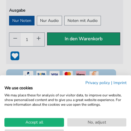
Ausgabe
Nur Noten
Nur Audio
Noten mit Audio
In den Warenkorb
Privacy policy
|
Imprint
We use cookies
We may place these for analysis of our visitor data, to improve our website,
show personalised content and to give you a great website experience. For
100% Legal & Lizenziert
more information about the cookies we use open the settings.
Von Musikern geprüft
Kein Abo. Fairer Einzelkauf.
Accept all
No, adjust