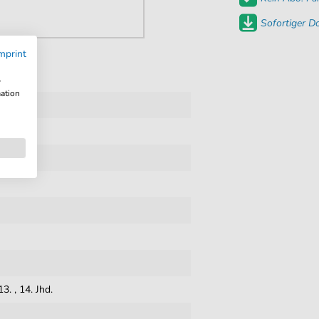
Sofortiger 
mprint
w
mation
sang
13.
,
14. Jhd.