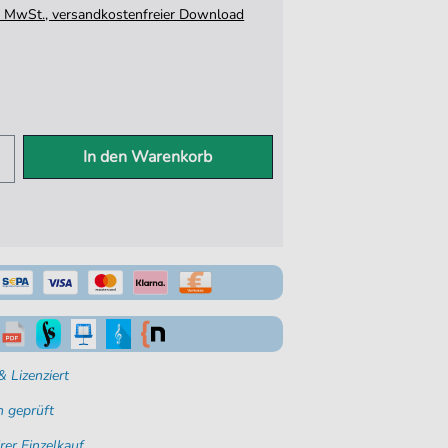
tz. MwSt., versandkostenfreier Download
In den Warenkorb
 Lizenziert
 geprüft
rer Einzelkauf.