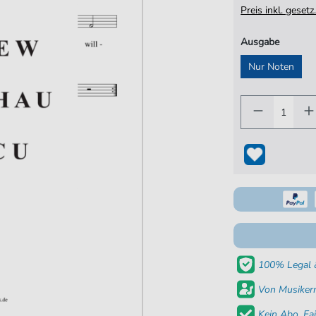
Preis inkl. gese
Ausgabe
Nur Noten
100% Legal &
Von Musikern
Kein Abo. Fai