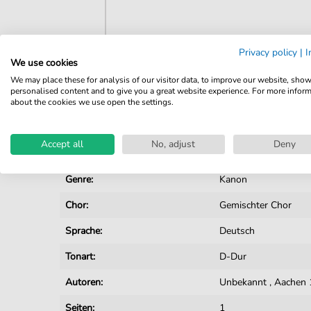
Privacy policy
|
I
We use cookies
Details
We may place these for analysis of our visitor data, to improve our website, sho
personalised content and to give you a great website experience. For more infor
Produktnummer:
JK2171 pdf
about the cookies we use open the settings.
Arrangement:
Besetzungen mit Ge
Accept all
No, adjust
Deny
Instrumente:
Chor
Genre:
Kanon
Chor:
Gemischter Chor
Sprache:
Deutsch
Tonart:
D-Dur
Autoren:
Unbekannt
,
Aachen 
Seiten:
1