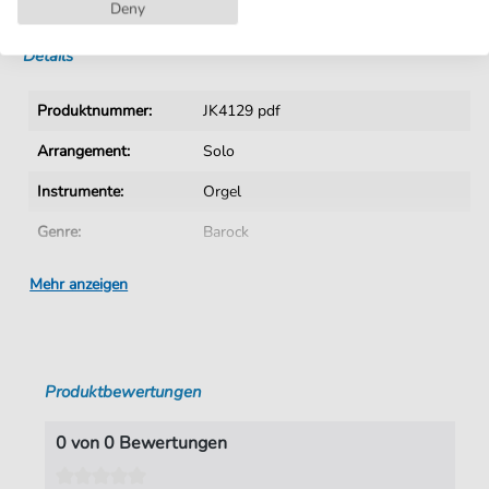
Sofortiger Download nach Kauf
Deny
Details
Produktnummer:
JK4129 pdf
Arrangement:
Solo
Instrumente:
Orgel
Genre:
Barock
Ära:
1600 1750
Mehr anzeigen
Taktart:
3-2
Tonart:
B-Dur
Produktbewertungen
Autoren:
Lübeck
,
Vincent (1656-1740)
Seiten:
8
0 von 0 Bewertungen
Verlag:
Jürgen Knuth