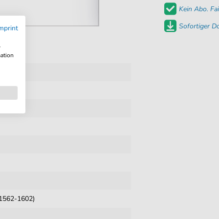
Kein Abo. Fai
Sofortiger 
mprint
w
mation
esang
(1562-1602)