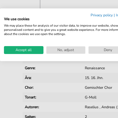
Privacy policy
|
I
We use cookies
Details
We may place these for analysis of our visitor data, to improve our website, sho
personalised content and to give you a great website experience. For more infor
about the cookies we use open the settings.
Produktnummer:
JK4057 pdf
Arrangement:
Besetzungen mit G
Accept all
No, adjust
Deny
Instrumente:
Chor
Genre:
Renaissance
Ära:
15. 16. Jhn.
Chor:
Gemischter Chor
Tonart:
G-Moll
Autoren:
Raselius
,
Andreas 
Seiten:
2