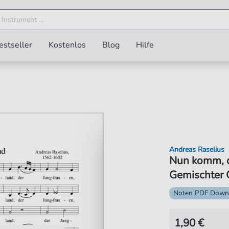
estseller
Kostenlos
Blog
Hilfe
Andreas Raselius
Nun komm, d
Gemischter 
Noten PDF Down
1,90 €