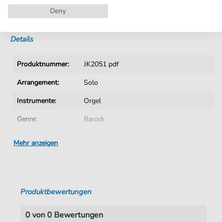
Deny
Sofortiger Download nach Kauf
Details
Produktnummer:
JK2051 pdf
Arrangement:
Solo
Instrumente:
Orgel
Genre:
Barock
Tonart:
Div.-Div.
Mehr anzeigen
Autoren:
Bach
,
Johann Sebastian 1685-1750
Seiten:
2
Produktbewertungen
Spieldauer:
00:58
Verlag:
Jürgen Knuth
0 von 0 Bewertungen