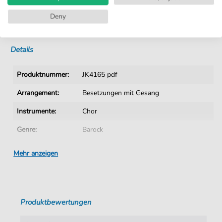
Kein Abo. Fairer Einzelkauf.
Deny
Sofortiger Download nach Kauf
Details
Produktnummer:
JK4165 pdf
Arrangement:
Besetzungen mit Gesang
Instrumente:
Chor
Genre:
Barock
Ära:
1600 1750
Mehr anzeigen
Chor:
Gemischter Chor
Sprache:
Deutsch
Produktbewertungen
Taktart:
4-4
Tonart:
G-Moll