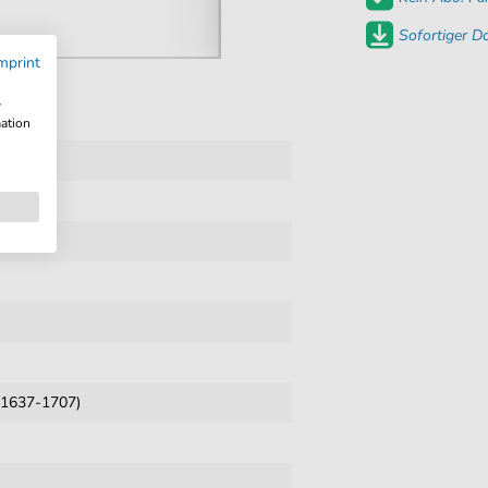
Sofortiger 
mprint
w
mation
 (1637-1707)