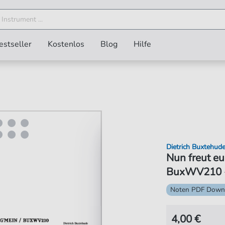
estseller
Kostenlos
Blog
Hilfe
Dietrich Buxtehud
Nun freut eu
BuxWV210 - 
Noten PDF Down
4,00 €