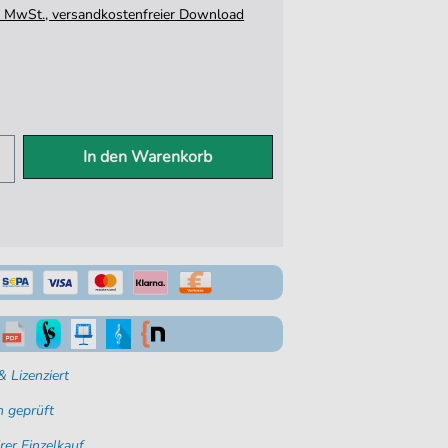
tz. MwSt., versandkostenfreier Download
In den Warenkorb
 Lizenziert
 geprüft
rer Einzelkauf.