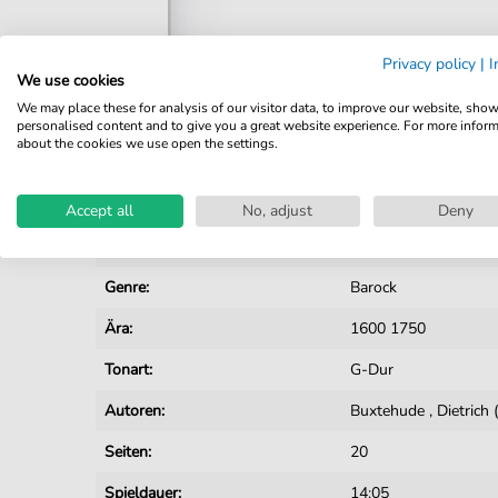
Privacy policy
|
I
We use cookies
Details
We may place these for analysis of our visitor data, to improve our website, sho
personalised content and to give you a great website experience. For more infor
about the cookies we use open the settings.
Produktnummer:
JK0839 pdf
Arrangement:
Solo
Accept all
No, adjust
Deny
Instrumente:
Orgel
Genre:
Barock
Ära:
1600 1750
Tonart:
G-Dur
Autoren:
Buxtehude
,
Dietrich
Seiten:
20
Spieldauer:
14:05