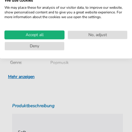
We use cookies
Sofortiger Download nach Kauf
We may place these for analysis of our visitor data, to improve our website,
show personalised content and to give you a great website experience. For
Details
more information about the cookies we use open the settings.
Produktnummer:
AKA087K pdf + mp3
Accept all
No, adjust
Arrangement:
Solo
Deny
Instrumente:
Klavier
Genre:
Popmusik
Ära:
ab 1980
Mehr anzeigen
Klavier:
Klavier Solo
Schwierigkeitsgrad:
Leicht
Produktbeschreibung
Tempo:
140
Tonart:
E-Moll
Künstler:
Metallica