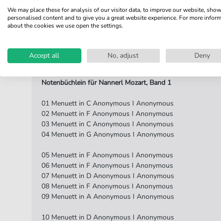
We may place these for analysis of our visitor data, to improve our website, sho
Verlag:
Jürgen Knuth
personalised content and to give you a great website experience. For more infor
about the cookies we use open the settings.
Produktbeschreibung
Accept all
No, adjust
Deny
Notenbüchlein für Nannerl Mozart, Band 1
01 Menuett in C Anonymous I Anonymous
02 Menuett in F Anonymous I Anonymous
03 Menuett in C Anonymous I Anonymous
04 Menuett in G Anonymous I Anonymous
05 Menuett in F Anonymous I Anonymous
06 Menuett in F Anonymous I Anonymous
07 Menuett in D Anonymous I Anonymous
08 Menuett in F Anonymous I Anonymous
09 Menuett in A Anonymous I Anonymous
10 Menuett in D Anonymous I Anonymous