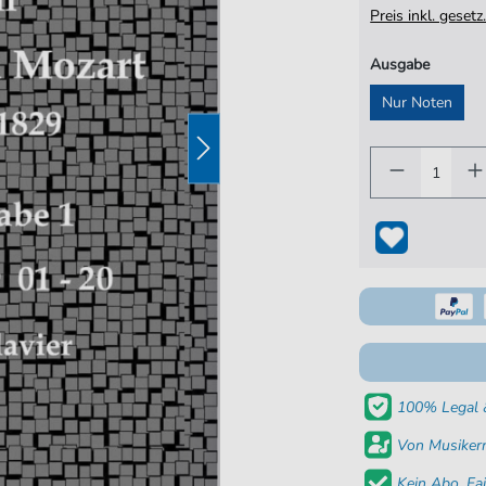
Preis inkl. gese
Ausgabe
Nur Noten
100% Legal &
Von Musikern
Kein Abo. Fai