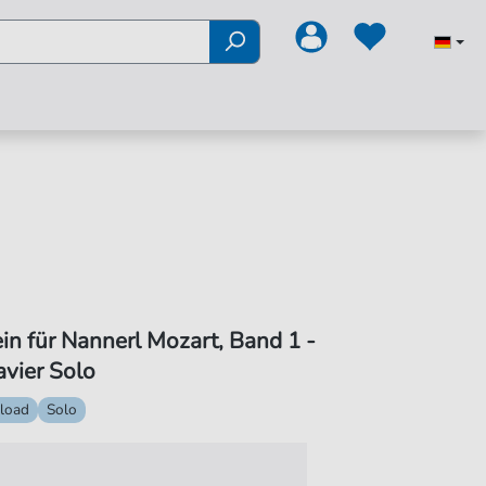
n für Nannerl Mozart, Band 1 -
avier Solo
load
Solo