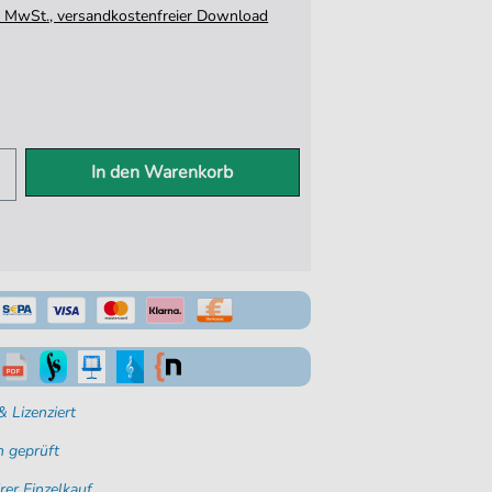
tz. MwSt., versandkostenfreier Download
In den Warenkorb
 Lizenziert
 geprüft
rer Einzelkauf.