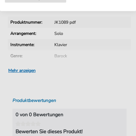
Details
Produktnummer:
JK1089 pdf
Arrangement:
Solo
Instrumente:
Klavier
Genre:
Barock
Ära:
1600 1750
Mehr anzeigen
Klavier:
Klavier Solo
Tonart:
F-Dur
Produktbewertungen
Autoren:
Barre
,
Michel de la (1675-1743)
Seiten:
2
0 von 0 Bewertungen
Spieldauer:
02:00
Bewerten Sie dieses Produkt!
Verlag:
Jürgen Knuth