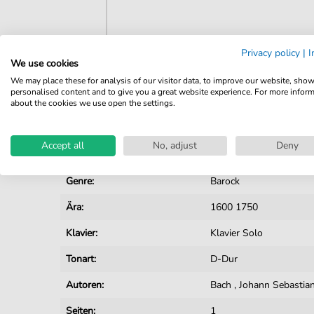
Privacy policy
|
I
We use cookies
Details
We may place these for analysis of our visitor data, to improve our website, sho
personalised content and to give you a great website experience. For more infor
Produktnummer:
JK0275 pdf
about the cookies we use open the settings.
Arrangement:
Solo
Accept all
No, adjust
Deny
Instrumente:
Klavier
Genre:
Barock
Ära:
1600 1750
Klavier:
Klavier Solo
Tonart:
D-Dur
Autoren:
Bach
,
Johann Sebastia
Seiten:
1