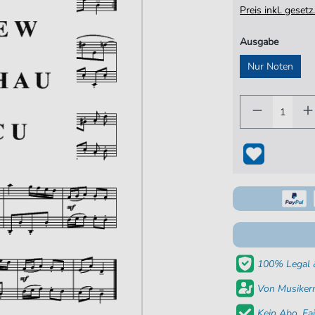
Preis inkl. gese
Ausgabe
Nur Noten
100% Legal &
Von Musikern
Kein Abo. Fai