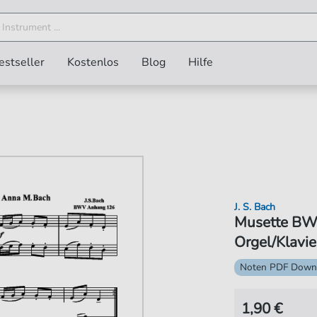
estseller
Kostenlos
Blog
Hilfe
J. S. Bach
Musette BWV
Orgel/Klavie
Noten PDF Down
1,90 €