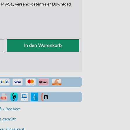
tz. MwSt., versandkostenfreier Download
In den Warenkorb
 Lizenziert
 geprüft
rer Einzelkauf.