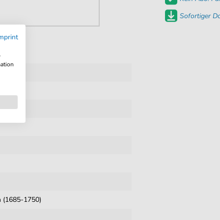
Sofortiger 
mprint
w
mation
n (1685-1750)