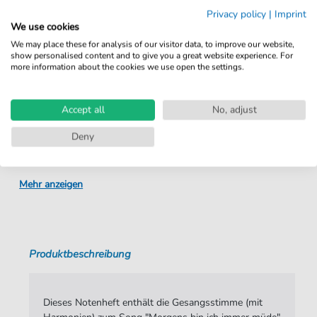
Sofortiger Download nach Kauf
Privacy policy
|
Imprint
We use cookies
Details
We may place these for analysis of our visitor data, to improve our website,
show personalised content and to give you a great website experience. For
more information about the cookies we use open the settings.
Produktnummer:
4251133760989 pdf + mp3
Arrangement:
Solo
Accept all
No, adjust
Instrumente:
Gesang
Deny
Genre:
Pop
Ära:
Traditional
Mehr anzeigen
Gesang:
Gesang und Akkorde
Sprache:
Deutsch
Produktbeschreibung
Tempo:
140
Tonart:
D-Moll
Dieses Notenheft enthält die Gesangsstimme (mit
Künstler:
Herr
,
Trude