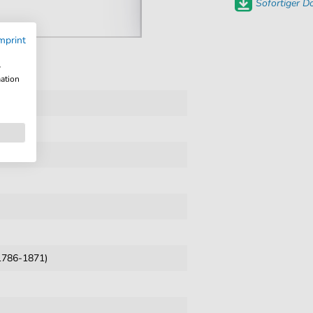
Sofortiger 
mprint
w
mation
(1786-1871)