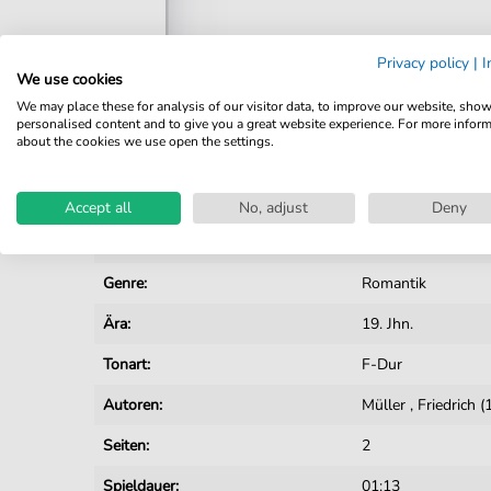
Privacy policy
|
I
We use cookies
Details
We may place these for analysis of our visitor data, to improve our website, sho
personalised content and to give you a great website experience. For more infor
about the cookies we use open the settings.
Produktnummer:
JK0251 pdf
Arrangement:
Solo
Accept all
No, adjust
Deny
Instrumente:
Orgel
Genre:
Romantik
Ära:
19. Jhn.
Tonart:
F-Dur
Autoren:
Müller
,
Friedrich 
Seiten:
2
Spieldauer:
01:13