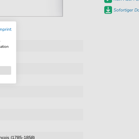
Sofortiger 
mprint
w
mation
ancois (1785-1858)