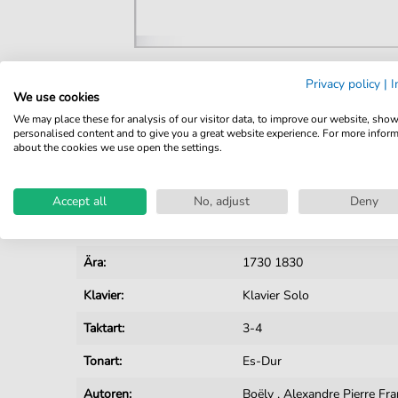
Privacy policy
|
I
Details
We use cookies
We may place these for analysis of our visitor data, to improve our website, sho
Produktnummer:
JK4162 pdf
personalised content and to give you a great website experience. For more infor
about the cookies we use open the settings.
Arrangement:
Solo
Instrumente:
Klavier
Accept all
No, adjust
Deny
Genre:
Klassik
Ära:
1730 1830
Klavier:
Klavier Solo
Taktart:
3-4
Tonart:
Es-Dur
Autoren:
Boëly
,
Alexandre Pierre Fr