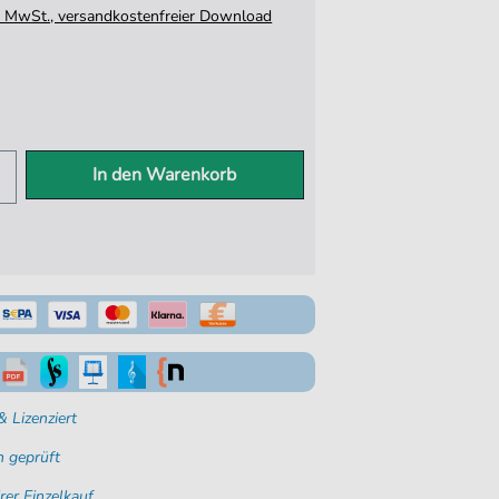
tz. MwSt., versandkostenfreier Download
In den Warenkorb
 Lizenziert
 geprüft
rer Einzelkauf.