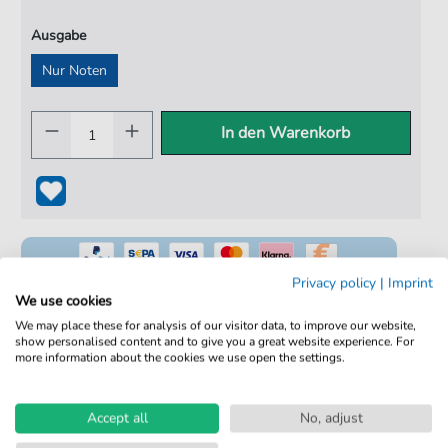
Ausgabe
Nur Noten
In den Warenkorb
Privacy policy
|
Imprint
We use cookies
We may place these for analysis of our visitor data, to improve our website,
show personalised content and to give you a great website experience. For
100% Legal & Lizenziert
more information about the cookies we use open the settings.
Von Musikern geprüft
Kein Abo. Fairer Einzelkauf.
Accept all
No, adjust