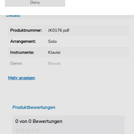
Sofortiger Download nach Kauf
Deny
Details
Produktnummer:
JK0176 pdf
Arrangement:
Solo
Instrumente:
Klavier
Genre:
Barock
Ära:
1600 1750
Mehr anzeigen
Klavier:
Klavier Solo
Tonart:
Es-Dur
Produktbewertungen
Autoren:
Walther
,
Johann Gottfried (1684-1748)
Seiten:
1
0 von 0 Bewertungen
Verlag:
Jürgen Knuth