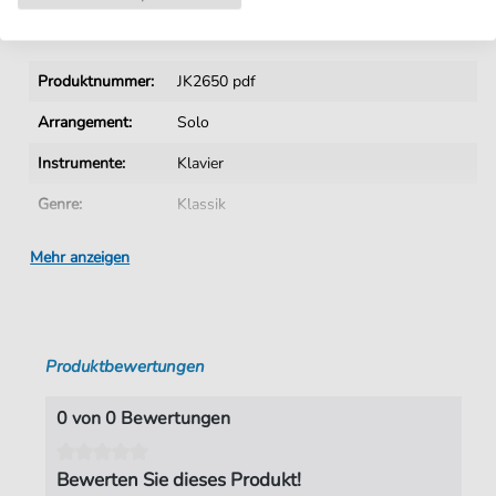
Details
Produktnummer:
JK2650 pdf
Arrangement:
Solo
Instrumente:
Klavier
Genre:
Klassik
Ära:
1730 1830
Mehr anzeigen
Klavier:
Klavier Solo
Tonart:
C-Dur
Produktbewertungen
Autoren:
Kirnberger
,
Johann Philipp (1721-1783)
Seiten:
1
0 von 0 Bewertungen
Spieldauer:
01:04
Bewerten Sie dieses Produkt!
Verlag:
Jürgen Knuth