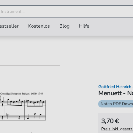
estseller
Kostenlos
Blog
Hilfe
Gottfried Heinrich 
Menuett - N
Noten PDF Down
3,70 €
Preis inkl. gese