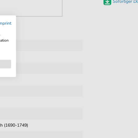
Sofortiger 
mprint
w
mation
ich (1690-1749)