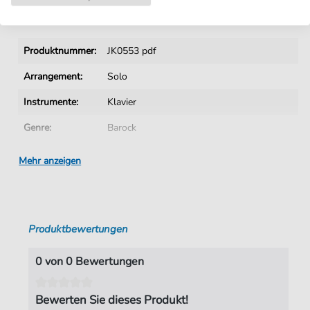
Details
Produktnummer:
JK0553 pdf
Arrangement:
Solo
Instrumente:
Klavier
Genre:
Barock
Ära:
1600 1750
Mehr anzeigen
Klavier:
Klavier Solo
Tonart:
C-Dur
Produktbewertungen
Autoren:
Bach
,
Johann-Christoph-Friedrich 1732-
1795
0 von 0 Bewertungen
Seiten:
1
Spieldauer:
00:48
Bewerten Sie dieses Produkt!