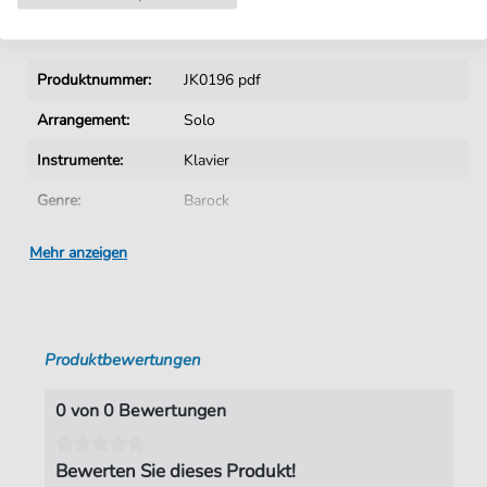
Details
Produktnummer:
JK0196 pdf
Arrangement:
Solo
Instrumente:
Klavier
Genre:
Barock
Ära:
1600 1750
Mehr anzeigen
Klavier:
Klavier Solo
Autoren:
Rameau
,
Jean Philippe (1683-1764)
Produktbewertungen
Seiten:
1
Verlag:
Jürgen Knuth
0 von 0 Bewertungen
Bewerten Sie dieses Produkt!