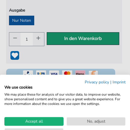
Ausgabe
Nur Noten
In den Warenkorb
Privacy policy
|
Imprint
We use cookies
We may place these for analysis of our visitor data, to improve our website,
show personalised content and to give you a great website experience. For
100% Legal & Lizenziert
more information about the cookies we use open the settings.
Von Musikern geprüft
Kein Abo. Fairer Einzelkauf.
Accept all
No, adjust