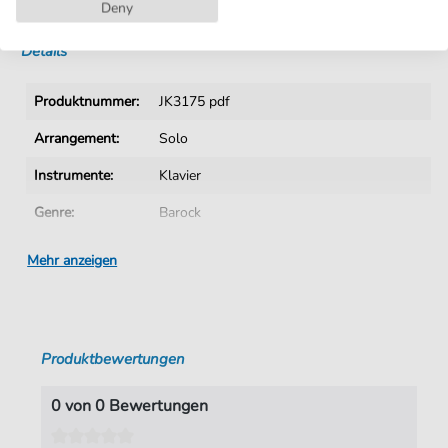
Sofortiger Download nach Kauf
Deny
Details
Produktnummer:
JK3175 pdf
Arrangement:
Solo
Instrumente:
Klavier
Genre:
Barock
Ära:
1600 1750
Mehr anzeigen
Klavier:
Klavier Solo
Tonart:
Es-Dur
Produktbewertungen
Autoren:
Bach
,
Wilhelm Friedemann (1710-1784)
Seiten:
1
0 von 0 Bewertungen
Verlag:
Jürgen Knuth