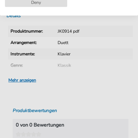
Sofortiger Download nach Kauf
Deny
Details
Produktnummer:
JK0914 pdf
Arrangement:
Duett
Instrumente:
Klavier
Genre:
Klassik
Ära:
1730 1830
Mehr anzeigen
Duett:
Tasteninstrument
Tonart:
D-Dur
Produktbewertungen
Autoren:
Schubert
,
Franz (1797-1828)
Seiten:
17
0 von 0 Bewertungen
Spieldauer:
04:55