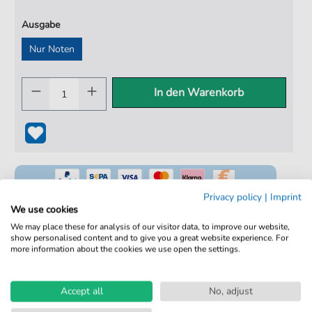
Ausgabe
Nur Noten
In den Warenkorb
Privacy policy
|
Imprint
We use cookies
We may place these for analysis of our visitor data, to improve our website,
show personalised content and to give you a great website experience. For
100% Legal & Lizenziert
more information about the cookies we use open the settings.
Von Musikern geprüft
Kein Abo. Fairer Einzelkauf.
Accept all
No, adjust