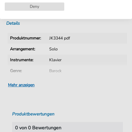
Deny
Sofortiger Download nach Kauf
Details
Produktnummer:
JK3344 pdf
Arrangement:
Solo
Instrumente:
Klavier
Genre:
Barock
Ära:
1600 1750
Mehr anzeigen
Klavier:
Klavier Solo
Tonart:
G-Dur
Produktbewertungen
Autoren:
Bach
,
Carl Ph. Emanuel (1714-1788)
Seiten:
1
0 von 0 Bewertungen