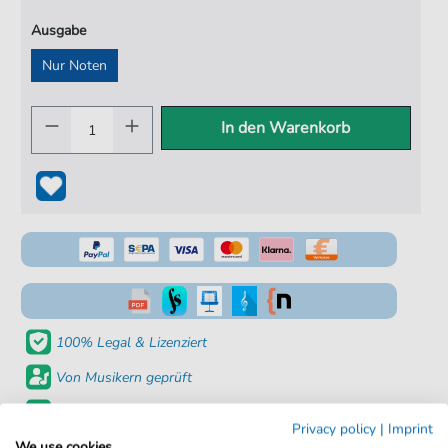
Ausgabe
Nur Noten
In den Warenkorb
100% Legal & Lizenziert
Von Musikern geprüft
Kein Abo. Fairer Einzelkauf.
Privacy policy
|
Imprint
We use cookies
Sofortiger Download nach Kauf