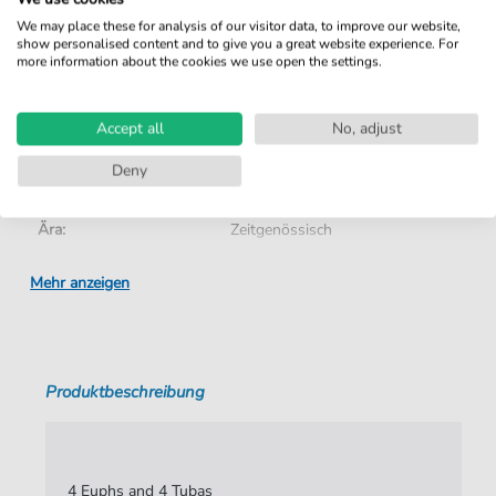
We may place these for analysis of our visitor data, to improve our website,
show personalised content and to give you a great website experience. For
Details
more information about the cookies we use open the settings.
Produktnummer:
TEP10546-E pdf
Accept all
No, adjust
Arrangement:
Ensemble
Deny
Genre:
Klassik
Ära:
Zeitgenössisch
Ensemble:
Blechbläserensemble
Mehr anzeigen
Autoren:
Lecuona
,
Ernesto
Seiten:
39
Produktbeschreibung
Spieldauer:
05:13
Verlag:
Tuba Euphonium Press
4 Euphs and 4 Tubas