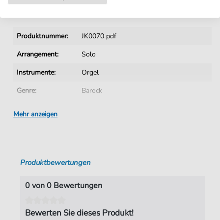
Details
Produktnummer:
JK0070 pdf
Arrangement:
Solo
Instrumente:
Orgel
Genre:
Barock
Ära:
1600 1750
Mehr anzeigen
Tonart:
A-Dur
Autoren:
Dandrieu
,
Jean-Francois (1681-1738)
Produktbewertungen
Seiten:
2
Verlag:
Jürgen Knuth
0 von 0 Bewertungen
Bewerten Sie dieses Produkt!