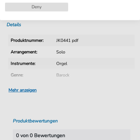
Deny
Sofortiger Download nach Kauf
Details
Produktnummer:
JK0441 pdf
Arrangement:
Solo
Instrumente:
Orgel
Genre:
Barock
Ära:
1600 1750
Mehr anzeigen
Tonart:
F-Dur
Autoren:
Pachelbel
,
Johann (1653-1706)
Produktbewertungen
Seiten:
20
Verlag:
Jürgen Knuth
0 von 0 Bewertungen