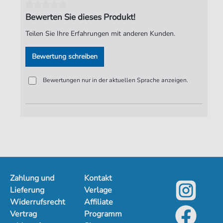
Seiten:
2
Bewerten Sie dieses Produkt!
Spieldauer:
01:00
Teilen Sie Ihre Erfahrungen mit anderen Kunden.
Verlag:
Jürgen Knuth
Bewertung schreiben
Bewertungen nur in der aktuellen Sprache anzeigen.
Zahlung und
Kontakt
Lieferung
Verlage
Widerrufsrecht
Affiliate
Vertrag
Programm