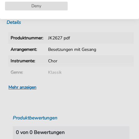
Deny
Sofortiger Download nach Kauf
Details
Produktnummer:
JK2627 pdf
Arrangement:
Besetzungen mit Gesang
Instrumente:
Chor
Genre:
Klassik
Ära:
1730 1830
Mehr anzeigen
Chor:
Gemischter Chor
Sprache:
Deutsch
Produktbewertungen
Tonart:
F-Dur
Autoren:
unbekannt
,
Halle (1704)
,
Satz: Silcher
,
0 von 0 Bewertungen
Friedrich (1789-1860)