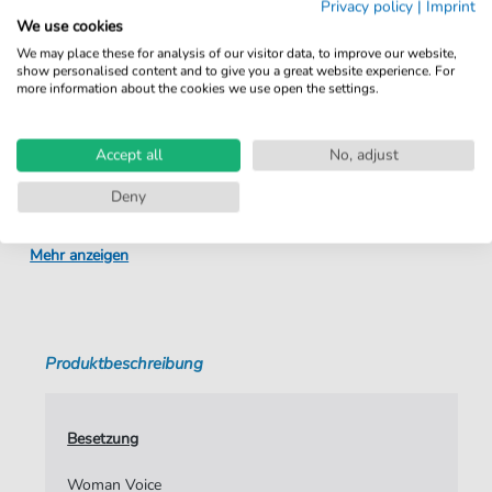
Privacy policy
|
Imprint
Details
We use cookies
We may place these for analysis of our visitor data, to improve our website,
show personalised content and to give you a great website experience. For
Produktnummer:
AKA007B pdf
more information about the cookies we use open the settings.
Arrangement:
Ensemble
Accept all
No, adjust
Genre:
Popmusik
Deny
Combo:
Combo Band
Ensemble:
Band
Mehr anzeigen
Sprache:
Englisch
Tempo:
102
Produktbeschreibung
Tonart:
A-Moll
Künstler:
Of Monster and Men
Besetzung
Autoren:
Thorhallsson
,
Ragnar Bryndis
,
Hilmarsdottir
,
Nanna
Woman Voice