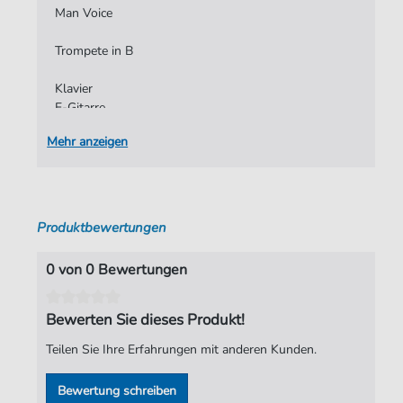
Man Voice
Seiten:
31
Spieldauer:
:
Trompete in B
Verlag:
Andreas Kruppke
Klavier
E-Gitarre
E-Bass
Mehr anzeigen
Schlagzeug (Drums)
Partitur inklusive Einzelstimmen
Produktbewertungen
0 von 0 Bewertungen
Bewerten Sie dieses Produkt!
Teilen Sie Ihre Erfahrungen mit anderen Kunden.
Bewertung schreiben