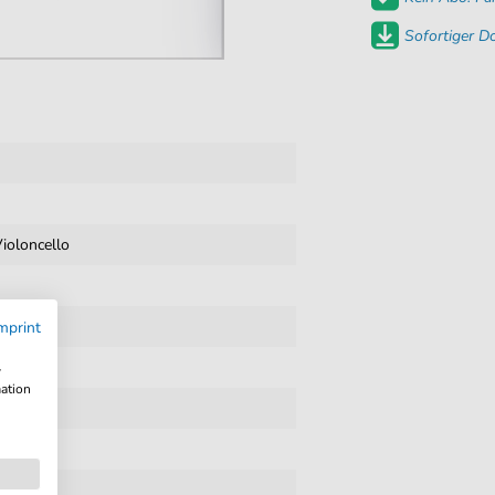
Sofortiger 
ioloncello
mprint
ürgen
w
mation