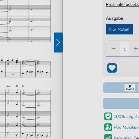
Preis inkl. gese
Ausgabe
Nur Noten
100% Legal &
Von Musikern
Kein Abo. Fai