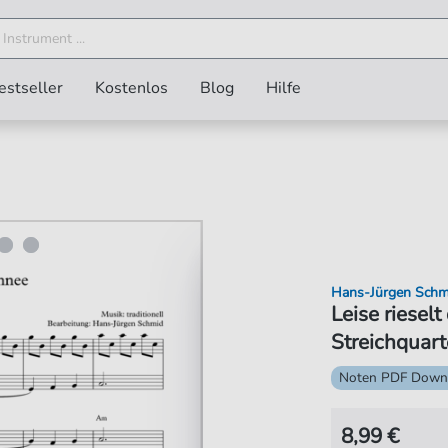
estseller
Kostenlos
Blog
Hilfe
Hans-Jürgen Schm
Leise riesel
Streichquarte
Noten PDF Down
8,99 €