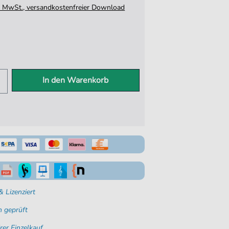
tz. MwSt., versandkostenfreier Download
In den Warenkorb
 Lizenziert
 geprüft
rer Einzelkauf.