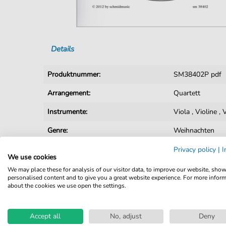
Details
Produktnummer:
SM38402P pdf
Arrangement:
Quartett
Instrumente:
Viola
,
Violine
,
V
Genre:
Weihnachten
Quartett:
Streichquartett
Privacy policy
|
I
We use cookies
Autoren:
Schmid
,
Hans-J
We may place these for analysis of our visitor data, to improve our website, sho
personalised content and to give you a great website experience. For more infor
about the cookies we use open the settings.
Seiten:
8
Spieldauer:
:
Accept all
No, adjust
Deny
Verlag:
schmidmusic