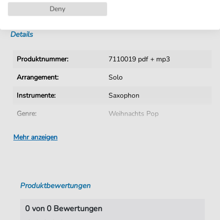
Deny
Sofortiger Download nach Kauf
Details
Produktnummer:
7110019 pdf + mp3
Arrangement:
Solo
Instrumente:
Saxophon
Genre:
Weihnachts Pop
Saxophon:
Tenorsaxophon
Mehr anzeigen
Sprache:
Englisch
Tempo:
108
Produktbewertungen
Tonart:
F-Dur
Künstler:
Wham
0 von 0 Bewertungen