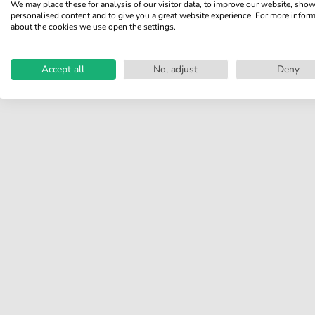
We may place these for analysis of our visitor data, to improve our website, sho
personalised content and to give you a great website experience. For more infor
Teilen Sie Ihre Erfahrungen mit
about the cookies we use open the settings.
anderen Kunden.
Accept all
No, adjust
Deny
Bewertung schreiben