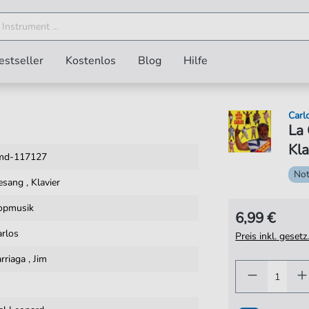
estseller
Kostenlos
Blog
Hilfe
Carl
La 
Kla
md-117127
No
esang
,
Klavier
opmusik
6,99 €
arlos
Preis inkl. gese
rriaga
,
Jim