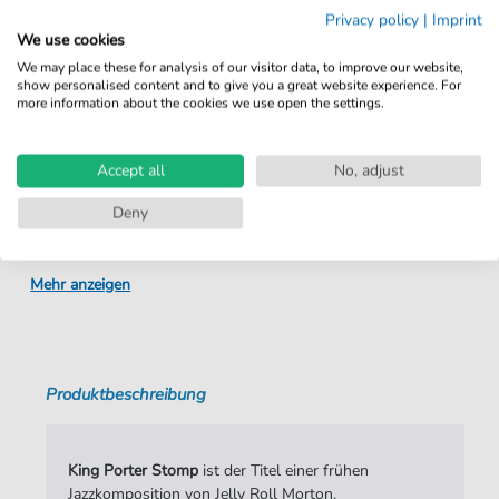
Privacy policy
|
Imprint
We use cookies
Details
We may place these for analysis of our visitor data, to improve our website,
show personalised content and to give you a great website experience. For
more information about the cookies we use open the settings.
Produktnummer:
MDM453VIOLINEN2 pdf
Arrangement:
Duett
Accept all
No, adjust
Instrumente:
Violine
Deny
Genre:
Ragtime
Ära:
Jazz
Mehr anzeigen
Duett:
Streicherduett
Autoren:
Morton
,
Jelly Roll (1890-1941)
Produktbeschreibung
Seiten:
2
Spieldauer:
:
King Porter Stomp
ist der Titel einer frühen
Verlag:
Mark Denemark
Jazzkomposition von Jelly Roll Morton.