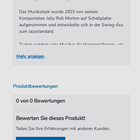
Das Musikstück wurde 1923 von seinem
Komponisten Jelly Roll Morton auf Schallplatte
aufgenommen und entwickelte sich in der Swing-Ära
zum Jazzstandard.
Zudem nutzten viele Musiker die Harmoniefolgen, um
neue Songs zu schaffen. Den selten gesungenen Text
Mehr anzeigen
schufen Sonny Burke und Sid Robin erst Jahre nach
Veröffentlichung der Komposition. (Quelle:
wikipedia.org
)
Folgende Künstler/Orchester haben diesen Song u.a.
Produktbewertungen
schon aufgenommen:
Al Turk’s Princess Orchestra
0 von 0 Bewertungen
Fletcher Henderson
Cab Calloway
Claude Hopkins
Bewerten Sie dieses Produkt!
Benny Goodman
Teilen Sie Ihre Erfahrungen mit anderen Kunden.
Ella Fitzgerald
Count Basie