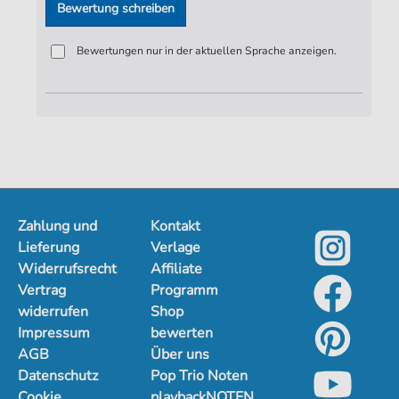
Bewertung schreiben
Erskine Hawkins
Glenn Miller Orchester
Bob Crosby
Bewertungen nur in der aktuellen Sprache anzeigen.
Zahlung und
Kontakt
Lieferung
Verlage
Widerrufsrecht
Affiliate
Vertrag
Programm
widerrufen
Shop
Impressum
bewerten
AGB
Über uns
Datenschutz
Pop Trio Noten
Cookie
playbackNOTEN